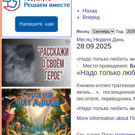
Назад
Вперед
Напишите нам
Месяц:
Год:
Месяц
Неделя
День
28.09.2025
«Надо только любить ж
-
Место проведения:
Б
«Надо только лю
Книжно-иллюстратив
жизнь…», посвященная
писателя, переводчика 
«Надо только любить ж
More information about
П
См. также
План меропр