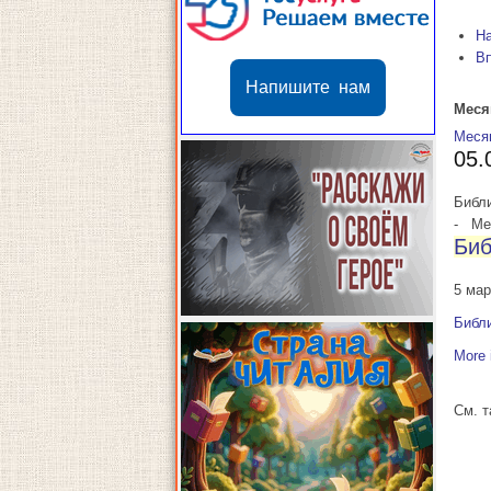
Н
В
Напишите нам
Меся
Меся
05.
Библи
-
Мес
Биб
5 мар
Библи
More 
См. 