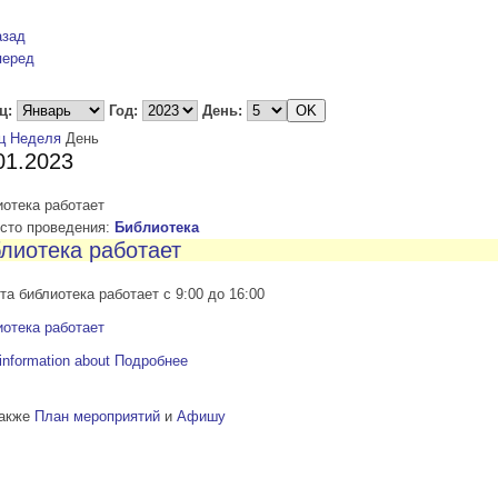
азад
перед
ц:
Год:
День:
ц
Неделя
День
01.2023
отека работает
то проведения:
Библиотека
лиотека работает
та библиотека работает с 9:00 до 16:00
отека работает
information about
Подробнее
также
План мероприятий
и
Афишу