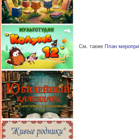
См. также
План меропр