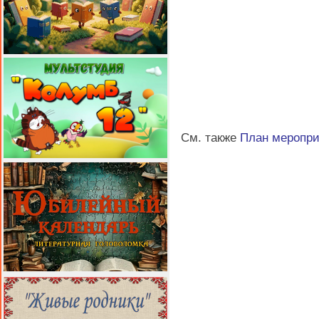
См. также
План меропр