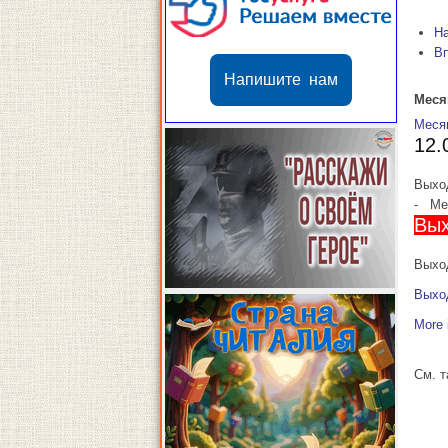
Н
В
Напишите нам
Меся
Меся
12.
Выхо
-
Мес
Вых
Выход
Выхо
More 
См. 