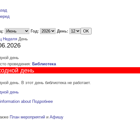
азад
перед
ц:
Год:
День:
ц
Неделя
День
06.2026
дной день
то проведения:
Библиотека
одной день
ной день. В этот день библиотека не работает.
дной день
information about
Подробнее
также
План мероприятий
и
Афишу