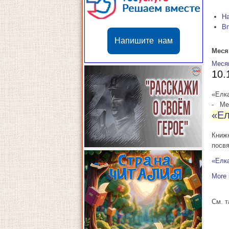
Н
В
Напишите нам
Меся
Меся
10.
«Елк
-
Мес
«Ел
Книж
посв
«Елк
More 
См. 