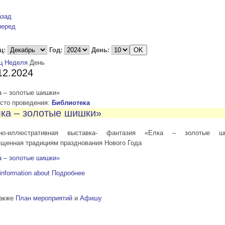
азад
перед
ц:
Год:
День:
ц
Неделя
День
12.2024
а – золотые шишки»
то проведения:
Библиотека
ка – золотые шишки»
но-иллюстративная выставка- фантазия «Елка – золотые ши
ященная традициям празднования Нового Года
а – золотые шишки»
information about
Подробнее
также
План мероприятий
и
Афишу