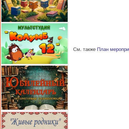
См. также
План меропр