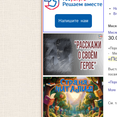
Н
В
Напишите нам
Меся
Меся
30.
«Пор
-
Мес
«По
Выст
посв
«Пор
More 
См. 