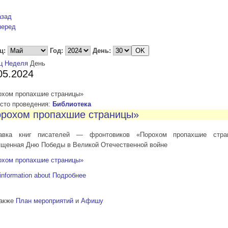
азад
перед
ц:
Год:
День:
ц
Неделя
День
05.2024
охом пропахшие страницы»
то проведения:
Библиотека
рохом пропахшие страницы»
авка книг писателей — фронтовиков «Порохом пропахшие стра
ященная Дню Победы в Великой Отечественной войне
охом пропахшие страницы»
information about
Подробнее
также
План мероприятий
и
Афишу