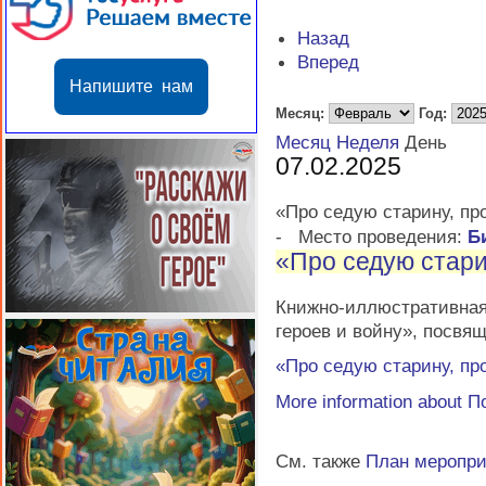
Назад
Вперед
Напишите нам
Месяц:
Год:
Месяц
Неделя
День
07.02.2025
«Про седую старину, про
-
Место проведения:
Б
«Про седую стари
Книжно-иллюстративна
героев и войну», посвя
«Про седую старину, про
More information about
П
См. также
План меропр