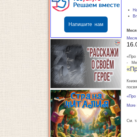
Н
В
Напишите нам
Меся
Меся
16.
«Про 
-
Мес
«Пр
Книж
посв
«Про 
More 
См. 