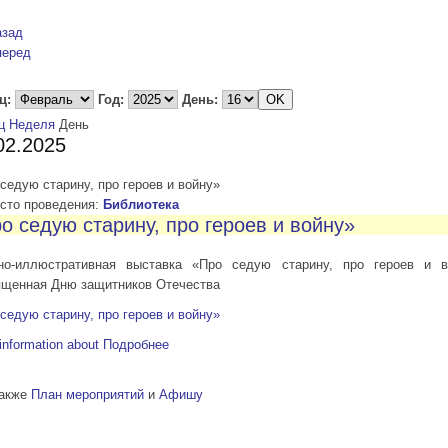
азад
перед
ц:
Год:
День:
ц
Неделя
День
02.2025
седую старину, про героев и войну»
то проведения:
Библиотека
о седую старину, про героев и войну»
но-иллюстративная выставка «Про седую старину, про героев и в
ященная Дню защитников Отечества
седую старину, про героев и войну»
information about
Подробнее
также
План мероприятий
и
Афишу