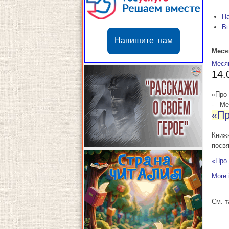
Н
В
Напишите нам
Меся
Меся
14.
«Про 
-
Мес
«Пр
Книж
посв
«Про 
More 
См. 