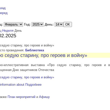
азад
перед
ц:
Год:
День:
ц
Неделя
День
02.2025
седую старину, про героев и войну»
то проведения:
Библиотека
о седую старину, про героев и войну»
но-иллюстративная выставка «Про седую старину, про героев и в
ященная Дню защитников Отечества
седую старину, про героев и войну»
information about
Подробнее
также
План мероприятий
и
Афишу