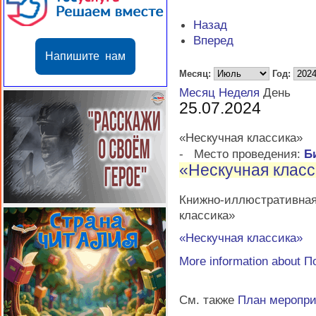
Назад
Вперед
Напишите нам
Месяц:
Год:
Месяц
Неделя
День
25.07.2024
«Нескучная классика»
-
Место проведения:
Б
«Нескучная клас
Книжно-иллюстративна
классика»
«Нескучная классика»
More information about
П
См. также
План меропр