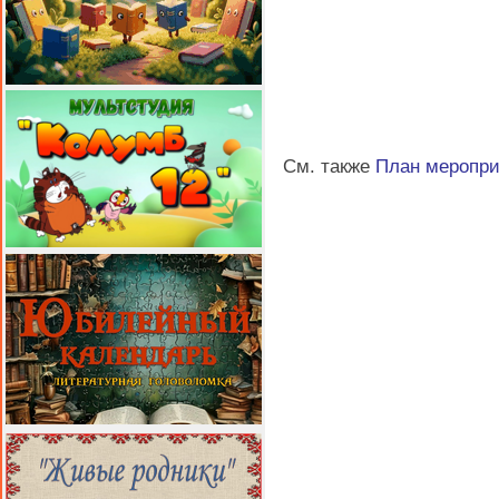
См. также
План меропр