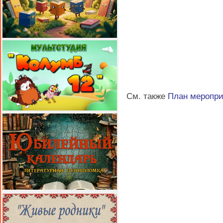
См. также
План меропр