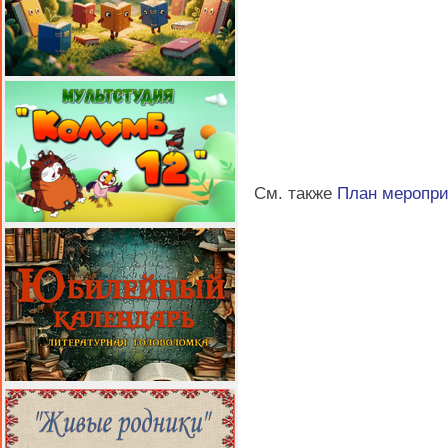
См. также
План меропр