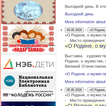
Выходной день. В это
Выходной день
More information abou
-
04.05.2026
«О Родине,
«О Родине, о мужеств
-
Место проведения
«О Родине, о му
Выставка художест
Родине, о мужестве,
Великой Отечественн
«О Родине, о мужеств
More information abou
-
05.05.2026
«О Родине,
«О Родине, о мужеств
-
Место проведения
«О Родине, о му