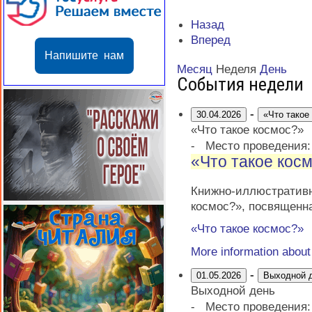
Назад
Вперед
Напишите нам
Месяц
Неделя
День
События недели
-
30.04.2026
«Что такое
«Что такое космос?»
-
Место проведения
«Что такое кос
Книжно-иллюстратив
космос?», посвященн
«Что такое космос?»
More information abou
-
01.05.2026
Выходной 
Выходной день
-
Место проведения