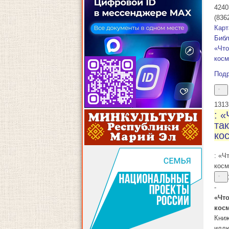
4240
(836
Карт
Библ
«Что
косм
Под
13
13
: «
та
ко
: «Ч
косм
-
«Что
кос
Книж
иллю