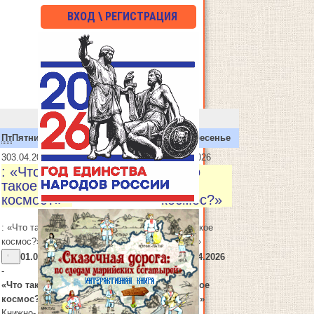
ВХОД \ РЕГИСТРАЦИЯ
Пт
Пятница
Сб
Суббота
Вс
Воскресенье
3
03.04.2026
5
05.04.2026
: «Что
: «Что
такое
такое
космос?»
космос?»
: «Что такое
: «Что такое
космос?»
космос?»
01.04.2026
05.04.2026
-
-
«Что такое
«Что такое
космос?»
космос?»
Книжно-
Книжно-