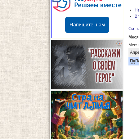
Н
В
Напишите нам
См. к
Меся
Меся
Апре
Пн
П