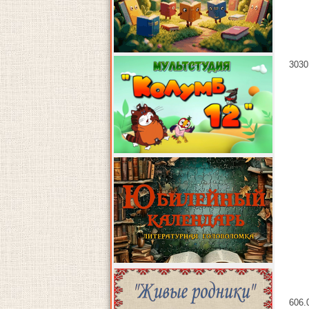
30
30
6
06.