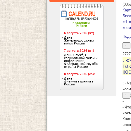
(836
Карт
Библ
«Что
косм
Под
27
27
: «
та
ко
: «Ч
косм
-
«Что
кос
Книж
иллю
выст