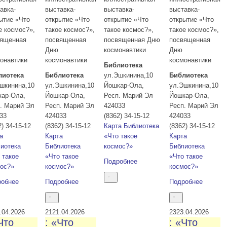
авка-
выставка-
выставка-
выставка-
ытие «Что
открытие «Что
открытие «Что
открытие «Что
е космос?»,
такое космос?»,
такое космос?»,
такое космос?»,
вященная
посвященная
посвященная Дню
посвященная
Дню
космонавтики
Дню
онавтики
космонавтики
космонавтики
Библиотека
лиотека
Библиотека
ул.Эшкинина,10
Библиотека
шкинина,10
ул.Эшкинина,10
Йошкар-Ола
,
ул.Эшкинина,10
кар-Ола
,
Йошкар-Ола
,
Респ. Марий Эл
Йошкар-Ола
,
. Марий Эл
Респ. Марий Эл
424033
Респ. Марий Эл
33
424033
(8362) 34-15-12
424033
2) 34-15-12
(8362) 34-15-12
Карта
Библиотека
(8362) 34-15-12
а
Карта
«Что такое
Карта
иотека
Библиотека
космос?»
Библиотека
 такое
«Что такое
«Что такое
Подробнее
ос?»
космос?»
космос?»
робнее
Подробнее
Подробнее
.04.2026
21
21.04.2026
23
23.04.2026
Что
: «Что
: «Что