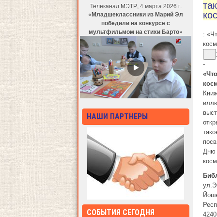
та
Телеканал МЭТР, 4 марта 2026 г.
«Младшеклассники из Марий Эл
ко
победили на конкурсе с
мультфильмом на стихи Барто»
: «Ч
косм
-
«Что
кос
Книж
иллю
выст
НАШИ ПАРТНЕРЫ
откр
тако
пос
Дню
косм
Биб
ул.Э
Йош
Респ
СОБЫТИЯ СЕГОДНЯ
4240