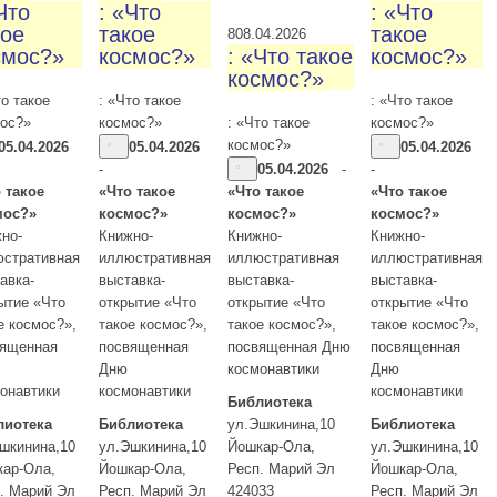
Что
: «Что
: «Что
кое
такое
такое
8
08.04.2026
смос?»
космос?»
: «Что такое
космос?»
космос?»
то такое
: «Что такое
: «Что такое
ос?»
космос?»
: «Что такое
космос?»
космос?»
05.04.2026
05.04.2026
05.04.2026
-
05.04.2026
-
-
 такое
«Что такое
«Что такое
«Что такое
мос?»
космос?»
космос?»
космос?»
но-
Книжно-
Книжно-
Книжно-
стративная
иллюстративная
иллюстративная
иллюстративная
авка-
выставка-
выставка-
выставка-
ытие «Что
открытие «Что
открытие «Что
открытие «Что
е космос?»,
такое космос?»,
такое космос?»,
такое космос?»,
вященная
посвященная
посвященная Дню
посвященная
Дню
космонавтики
Дню
онавтики
космонавтики
космонавтики
Библиотека
лиотека
Библиотека
ул.Эшкинина,10
Библиотека
шкинина,10
ул.Эшкинина,10
Йошкар-Ола
,
ул.Эшкинина,10
кар-Ола
,
Йошкар-Ола
,
Респ. Марий Эл
Йошкар-Ола
,
. Марий Эл
Респ. Марий Эл
424033
Респ. Марий Эл