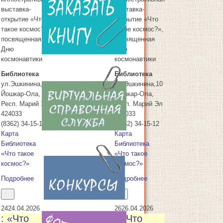
выставка-
выставка-
открытие «Что
открытие «Что
такое космос?»,
такое космос?»,
18
18.04.2026
посвященная
посвященная
Дню
Дню
космонавтики
космонавтики
Библиотека
Библиотека
ул.Эшкинина,10
ул.Эшкинина,10
Йошкар-Ола
,
Йошкар-Ола
,
Респ. Марий Эл
Респ. Марий Эл
424033
424033
(8362) 34-15-12
(8362) 34-15-12
Карта
Карта
Библиотека
Библиотека
«Что такое
«Что такое
космос?»
космос?»
Подробнее
Подробнее
24
24.04.2026
26
26.04.2026
: «Что
: «Что