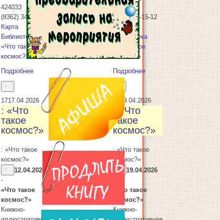
424033
424033
(8362) 34-15-12
(8362) 34-15-12
Карта
Карта
Библиотека
Библиотека
«Что такое
«Что такое
космос?»
космос?»
Подробнее
Подробнее
17
17.04.2026
19
19.04.2026
: «Что
: «Что
такое
такое
космос?»
космос?»
: «Что такое
: «Что такое
космос?»
космос?»
12.04.2026
19.04.2026
-
-
«Что такое
«Что такое
космос?»
космос?»
Книжно-
Книжно-
иллюстративная
иллюстративная