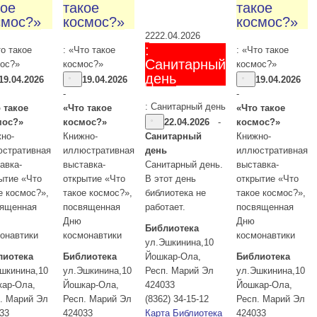
кое
такое
такое
смос?»
космос?»
космос?»
22
22.04.2026
:
то такое
: «Что такое
: «Что такое
Санитарный
ос?»
космос?»
космос?»
день
19.04.2026
19.04.2026
19.04.2026
-
-
: Санитарный день
 такое
«Что такое
«Что такое
мос?»
космос?»
22.04.2026
-
космос?»
но-
Книжно-
Санитарный
Книжно-
стративная
иллюстративная
день
иллюстративная
авка-
выставка-
Санитарный день.
выставка-
ытие «Что
открытие «Что
В этот день
открытие «Что
е космос?»,
такое космос?»,
библиотека не
такое космос?»,
вященная
посвященная
работает.
посвященная
Дню
Дню
Библиотека
онавтики
космонавтики
космонавтики
ул.Эшкинина,10
лиотека
Библиотека
Йошкар-Ола
,
Библиотека
шкинина,10
ул.Эшкинина,10
Респ. Марий Эл
ул.Эшкинина,10
кар-Ола
,
Йошкар-Ола
,
424033
Йошкар-Ола
,
. Марий Эл
Респ. Марий Эл
(8362) 34-15-12
Респ. Марий Эл
33
424033
Карта
Библиотека
424033