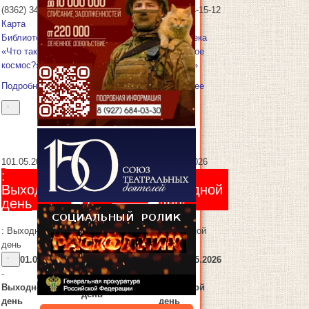
(8362) 34-15-12
(8362) 34-15-12
Карта
Карта
Библиотека
Библиотека
«Что такое
«Что такое
космос?»
космос?»
Подробнее
Подробнее
2
02.05.2026
1
01.05.2026
3
03.05.2026
:
:
:
Выходной
Выходной
Выходной
день
день
день
: Выходной
: Выходной
: Выходной
день
день
день
01.05.2026
01.05.2026
01.05.2026
-
-
-
Выходной
Выходной
Выходной
день
день
день
Выходной