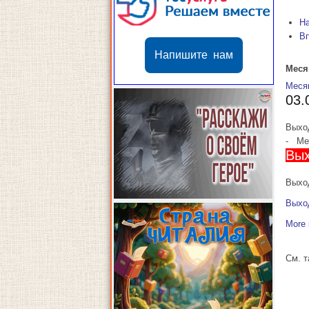
Н
В
Напишите нам
Меся
Меся
03.
Выхо
-
Мес
Вых
Выход
Выхо
More 
См. 