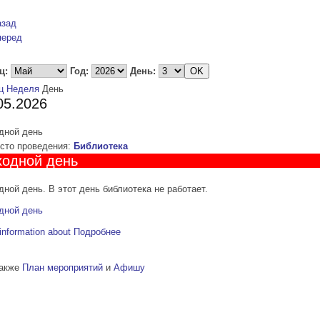
азад
перед
ц:
Год:
День:
ц
Неделя
День
05.2026
дной день
то проведения:
Библиотека
одной день
ной день. В этот день библиотека не работает.
дной день
information about
Подробнее
также
План мероприятий
и
Афишу