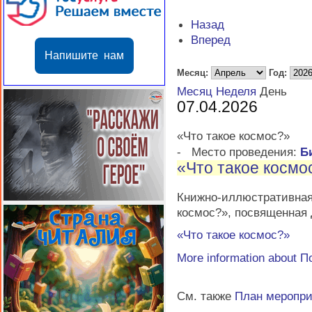
Назад
Вперед
Напишите нам
Месяц:
Год:
Месяц
Неделя
День
07.04.2026
«Что такое космос?»
-
Место проведения:
Б
«Что такое космо
Книжно-иллюстратив
космос?», посвященная
«Что такое космос?»
More information about
П
См. также
План меропр