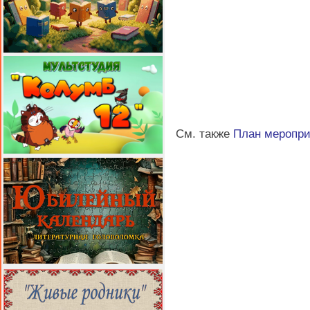
См. также
План меропр