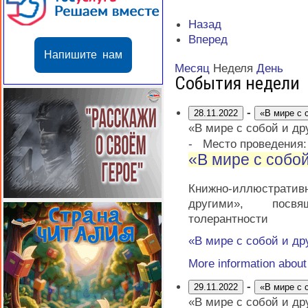
Назад
Вперед
Напишите нам
Месяц
Неделя
День
События недели
-
28.11.2022
«В мире с 
«В мире с собой и др
-
Место проведения
«В мире с собо
Книжно-иллюстрати
другими», посв
толерантности
«В мире с собой и др
More information abou
-
29.11.2022
«В мире с 
«В мире с собой и др