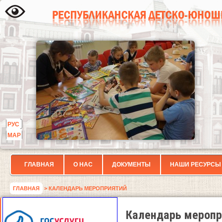
РУС
МАР
ГЛАВНАЯ
О НАС
ДОКУМЕНТЫ
НАШИ РЕСУРСЫ
ГЛАВНАЯ
> КАЛЕНДАРЬ МЕРОПРИЯТИЙ
Календарь меропр