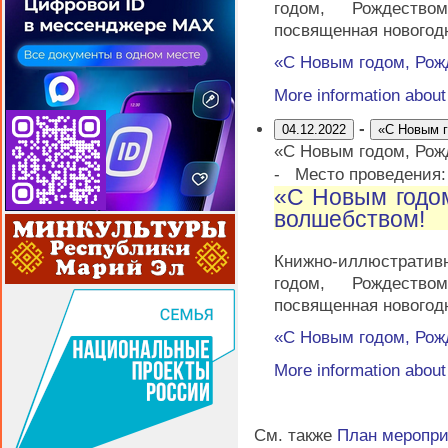
годом, Рождеств
посвященная новогод
«С Новым годом, Рож
More information abou
-
04.12.2022
«С Новым г
«С Новым годом, Рож
-
Место проведения
«С Новым годо
волшебством!
Книжно-иллюстрати
годом, Рождеств
посвященная новогод
«С Новым годом, Рож
More information abou
См. также
План меропр