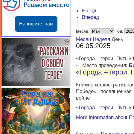
Назад
Вперед
Напишите нам
Месяц:
Год:
Месяц
Неделя
День
06.05.2025
«Города – герои: Путь к
-
Место проведения:
Б
«Города – герои: 
Книжно-иллюстративна
Победе», посвященная
войне
«Города – герои: Путь к
More information about
П
См. также
План меропр