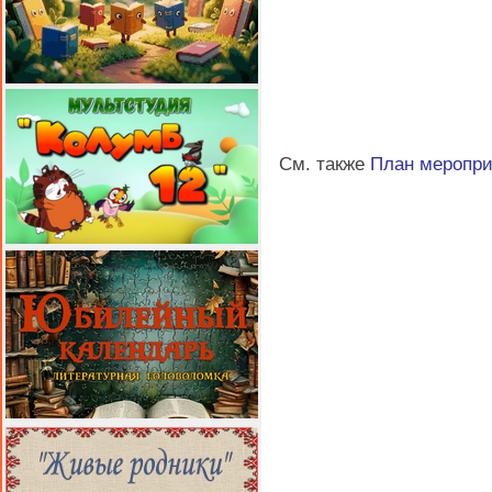
См. также
План меропр