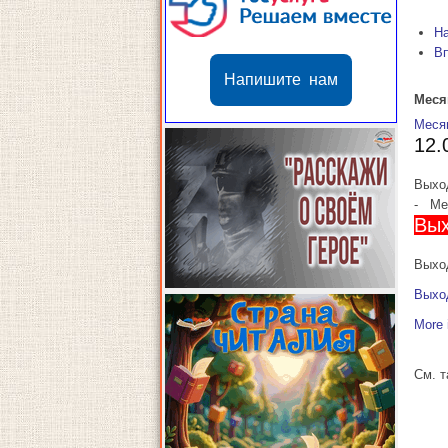
Н
В
Напишите нам
Меся
Меся
12.
Выхо
-
Мес
Вых
Выход
Выхо
More 
См. 