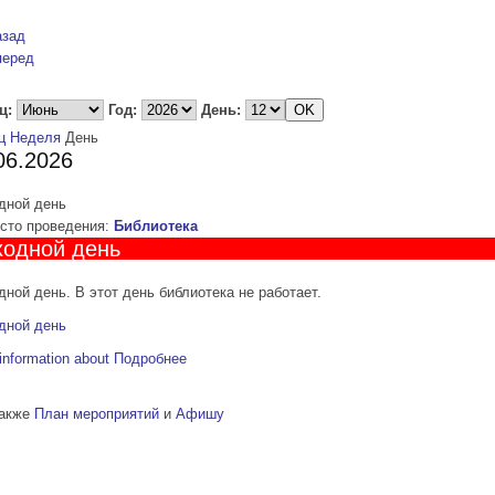
азад
перед
ц:
Год:
День:
ц
Неделя
День
06.2026
дной день
то проведения:
Библиотека
одной день
ной день. В этот день библиотека не работает.
дной день
information about
Подробнее
также
План мероприятий
и
Афишу