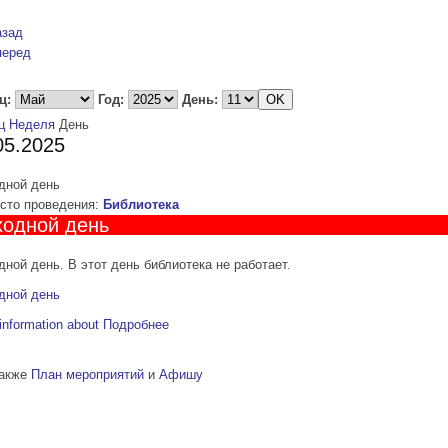
азад
перед
ц:
Год:
День:
ц
Неделя
День
05.2025
дной день
то проведения:
Библиотека
одной день
ной день. В этот день библиотека не работает.
дной день
information about
Подробнее
также
План мероприятий
и
Афишу