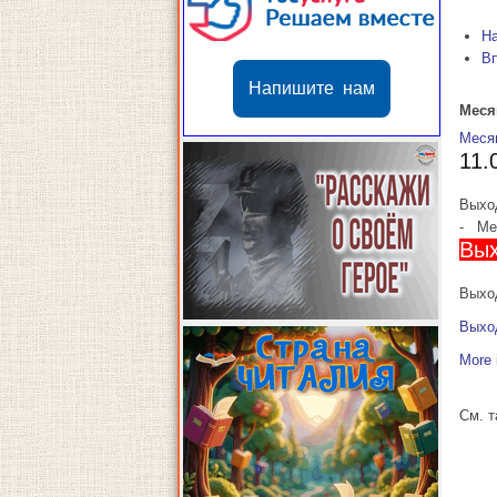
Н
В
Напишите нам
Меся
Меся
11.
Выхо
-
Мес
Вых
Выход
Выхо
More 
См. 