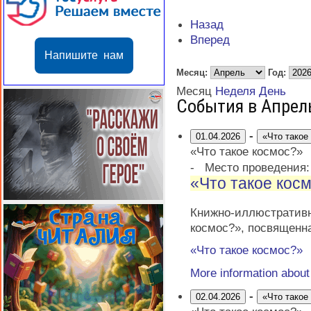
Назад
Вперед
Напишите нам
Месяц:
Год:
Месяц
Неделя
День
События в Апрел
-
01.04.2026
«Что такое
«Что такое космос?»
-
Место проведения
«Что такое кос
Книжно-иллюстратив
космос?», посвященн
«Что такое космос?»
More information abou
-
02.04.2026
«Что такое