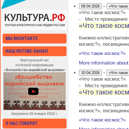
-
09.04.2026
«Что такое
«Что такое космос?»
-
Место проведения
«Что такое кос
Книжно-иллюстратив
МЫ ВКОНТАКТЕ
космос?», посвященн
НАШ RUTUBE-КАНАЛ
«Что такое космос?»
Виртуальный час
More information abou
полезной информации
«Волшебство марийской вышивки»
-
10.04.2026
«Что такое
«Что такое космос?»
-
Место проведения
«Что такое кос
Книжно-иллюстратив
космос?», посвященн
Загружено 25 января 2022 г.
«Что такое космос?»
О НАС ГОВОРЯТ