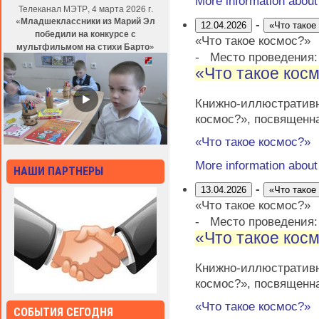
More information abou
Телеканал МЭТР, 4 марта 2026 г.
«Младшеклассники из Марий Эл
-
12.04.2026
«Что такое
победили на конкурсе с
«Что такое космос?»
мультфильмом на стихи Барто»
-
Место проведения
«Что такое кос
Книжно-иллюстратив
космос?», посвященн
«Что такое космос?»
More information abou
НАШИ ПАРТНЕРЫ
-
13.04.2026
«Что такое
«Что такое космос?»
-
Место проведения
«Что такое кос
Книжно-иллюстратив
космос?», посвященн
«Что такое космос?»
СОБЫТИЯ СЕГОДНЯ