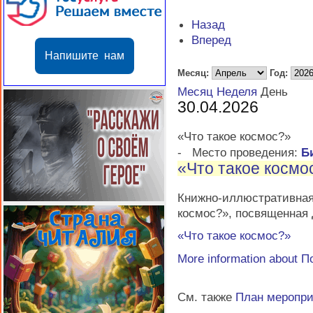
Назад
Вперед
Напишите нам
Месяц:
Год:
Месяц
Неделя
День
30.04.2026
«Что такое космос?»
-
Место проведения:
Б
«Что такое космо
Книжно-иллюстратив
космос?», посвященная
«Что такое космос?»
More information about
П
См. также
План меропр