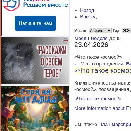
Назад
Вперед
Напишите нам
Месяц:
Год:
Месяц
Неделя
День
23.04.2026
«Что такое космос?»
-
Место проведения:
Б
«Что такое космо
Книжно-иллюстратив
космос?», посвященная
«Что такое космос?»
More information about
П
См. также
План меропр