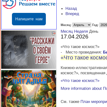
Назад
Вперед
Напишите нам
Месяц:
Год:
Месяц
Неделя
День
17.04.2026
«Что такое космос?»
-
Место проведения:
Б
«Что такое космо
Книжно-иллюстратив
космос?», посвященная
«Что такое космос?»
More information about
П
См. также
План меропр