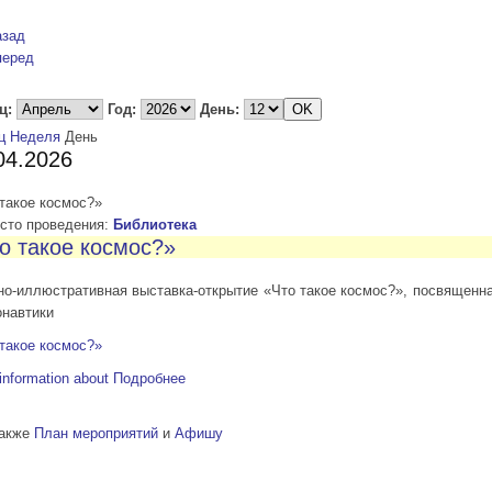
азад
перед
ц:
Год:
День:
ц
Неделя
День
04.2026
такое космос?»
то проведения:
Библиотека
о такое космос?»
но-иллюстративная выставка-открытие «Что такое космос?», посвященн
онавтики
такое космос?»
information about
Подробнее
также
План мероприятий
и
Афишу