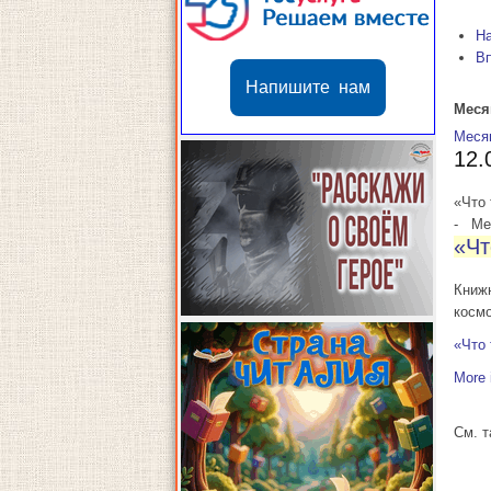
Н
В
Напишите нам
Меся
Меся
12.
«Что 
-
Мес
«Чт
Книж
косм
«Что 
More 
См. 