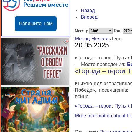
Назад
Вперед
Напишите нам
Месяц:
Год:
Месяц
Неделя
День
20.05.2025
«Города – герои: Путь к
-
Место проведения:
Б
«Города – герои: 
Книжно-иллюстративна
Победе», посвященная
войне
«Города – герои: Путь к
More information about
П
См. также
План меропр