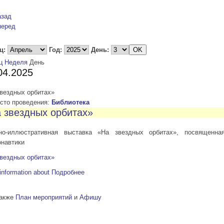
азад
перед
ц:
Год:
День:
ц
Неделя
День
04.2025
звездных орбитах»
то проведения:
Библиотека
 звездных орбитах»
но-иллюстративная выставка «На звездных орбитах», посвященн
онавтики
звездных орбитах»
information about
Подробнее
также
План мероприятий
и
Афишу