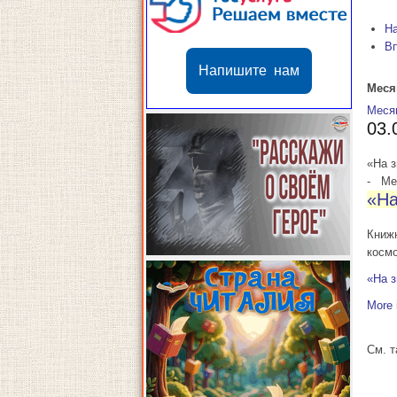
Н
В
Напишите нам
Меся
Меся
03.
«На 
-
Мес
«На
Книж
косм
«На 
More 
См. 