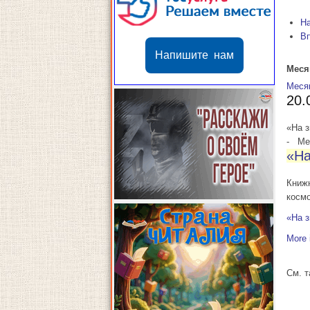
Н
В
Напишите нам
Меся
Меся
20.
«На 
-
Мес
«На
Книж
косм
«На 
More 
См. 