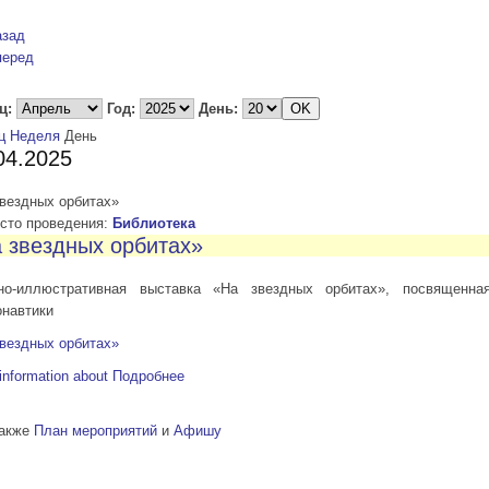
азад
перед
ц:
Год:
День:
ц
Неделя
День
04.2025
звездных орбитах»
то проведения:
Библиотека
 звездных орбитах»
но-иллюстративная выставка «На звездных орбитах», посвященн
онавтики
звездных орбитах»
information about
Подробнее
также
План мероприятий
и
Афишу