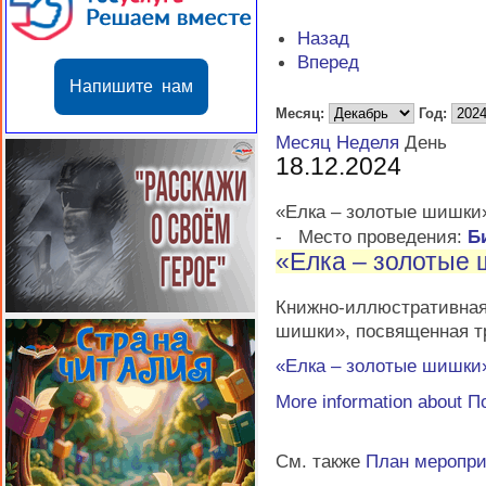
Назад
Вперед
Напишите нам
Месяц:
Год:
Месяц
Неделя
День
18.12.2024
«Елка – золотые шишки
-
Место проведения:
Б
«Елка – золотые
Книжно-иллюстративна
шишки», посвященная т
«Елка – золотые шишки
More information about
П
См. также
План меропр