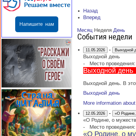
Назад
Вперед
Напишите нам
Месяц
Неделя
День
События недели
-
11.05.2026
Выходной 
Выходной день
-
Место проведения
Выходной день
Выходной день. В это
Выходной день
More information abou
-
12.05.2026
«О Родине,
«О Родине, о мужеств
-
Место проведения
«О Родине, о му