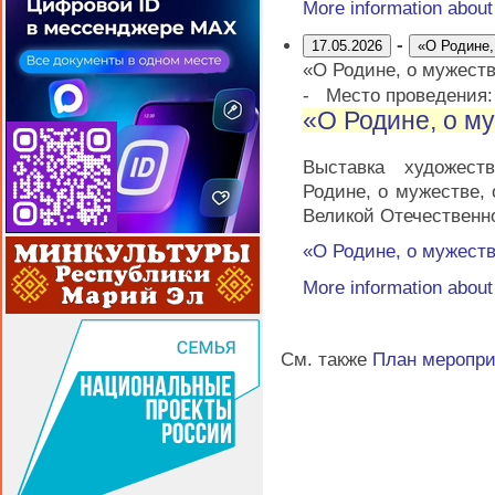
More information abou
-
17.05.2026
«О Родине,
«О Родине, о мужеств
-
Место проведения
«О Родине, о му
Выставка художест
Родине, о мужестве,
Великой Отечественн
«О Родине, о мужеств
More information abou
См. также
План меропр