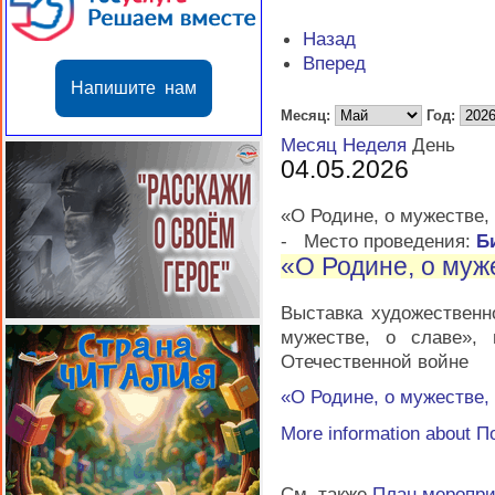
Назад
Вперед
Напишите нам
Месяц:
Год:
Месяц
Неделя
День
04.05.2026
«О Родине, о мужестве,
-
Место проведения:
Б
«О Родине, о муж
Выставка художественн
мужестве, о славе»,
Отечественной войне
«О Родине, о мужестве,
More information about
П
См. также
План меропр