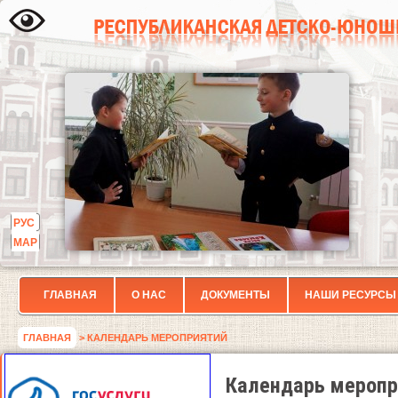
РУС
МАР
ГЛАВНАЯ
О НАС
ДОКУМЕНТЫ
НАШИ РЕСУРСЫ
ГЛАВНАЯ
> КАЛЕНДАРЬ МЕРОПРИЯТИЙ
Календарь меропр