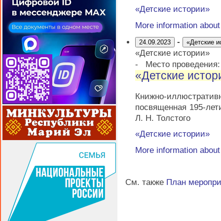
«Детские истории»
More information abou
-
24.09.2023
«Детские и
«Детские истории»
-
Место проведения
«Детские истор
Книжно-иллюстрати
посвященная 195-лет
Л. Н. Толстого
«Детские истории»
More information abou
См. также
План меропр