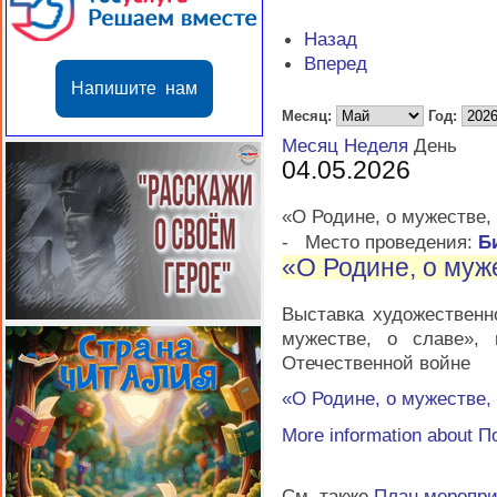
Назад
Вперед
Напишите нам
Месяц:
Год:
Месяц
Неделя
День
04.05.2026
«О Родине, о мужестве,
-
Место проведения:
Б
«О Родине, о муж
Выставка художественн
мужестве, о славе»,
Отечественной войне
«О Родине, о мужестве,
More information about
П
См. также
План меропр