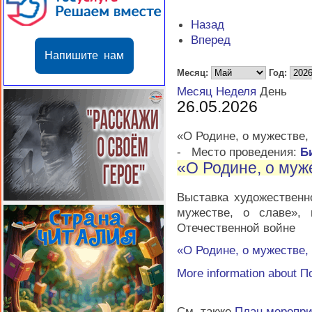
Назад
Вперед
Напишите нам
Месяц:
Год:
Месяц
Неделя
День
26.05.2026
«О Родине, о мужестве,
-
Место проведения:
Б
«О Родине, о муж
Выставка художественн
мужестве, о славе»,
Отечественной войне
«О Родине, о мужестве,
More information about
П
См. также
План меропр