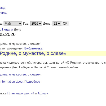
азад
перед
ц:
Год:
День:
ц
Неделя
День
05.2026
дине, о мужестве, о славе»
то проведения:
Библиотека
Родине, о мужестве, о славе»
вка художественной литературы для детей «О Родине, о мужестве, о с
ященная Дню Победы в Великой Отечественной войне
дине, о мужестве, о славе»
information about
Подробнее
также
План мероприятий
и
Афишу