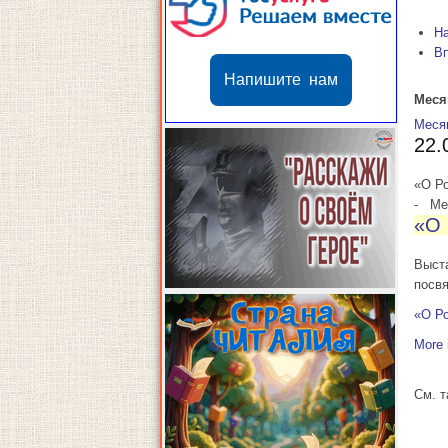
Н
В
Напишите нам
Меся
Меся
22.
«О Ро
-
Мес
«О 
Выста
посв
«О Ро
More 
См. 