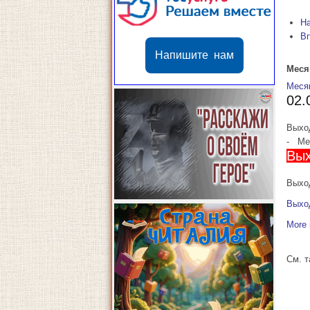
Н
В
Напишите нам
Меся
Меся
02.
Выхо
-
Мес
Вых
Выход
Выхо
More 
См. 