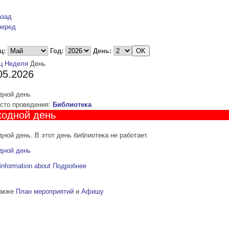
азад
перед
ц:
Год:
День:
ц
Неделя
День
05.2026
дной день
то проведения:
Библиотека
одной день
ной день. В этот день библиотека не работает.
дной день
information about
Подробнее
также
План мероприятий
и
Афишу