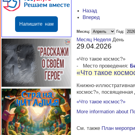
Назад
Вперед
Напишите нам
Месяц:
Год:
Месяц
Неделя
День
29.04.2026
«Что такое космос?»
-
Место проведения:
Б
«Что такое космо
Книжно-иллюстратив
космос?», посвященная
«Что такое космос?»
More information about
П
См. также
План меропр