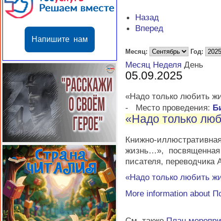
Назад
Вперед
Напишите нам
Месяц:
Год:
Месяц
Неделя
День
05.09.2025
«Надо только любить ж
-
Место проведения:
Б
«Надо только лю
Книжно-иллюстратив
жизнь…», посвященная
писателя, переводчика 
«Надо только любить ж
More information about
П
См. также
План меропр