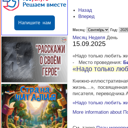
Назад
Вперед
Напишите нам
Месяц:
Год:
Месяц
Неделя
День
15.09.2025
«Надо только любить ж
-
Место проведения:
Б
«Надо только лю
Книжно-иллюстратив
жизнь…», посвященная
писателя, переводчика 
«Надо только любить ж
More information about
П
См. также
План меропр