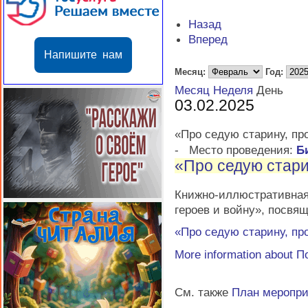
Назад
Вперед
Напишите нам
Месяц:
Год:
Месяц
Неделя
День
03.02.2025
«Про седую старину, про
-
Место проведения:
Б
«Про седую стари
Книжно-иллюстративна
героев и войну», посвя
«Про седую старину, про
More information about
П
См. также
План меропр