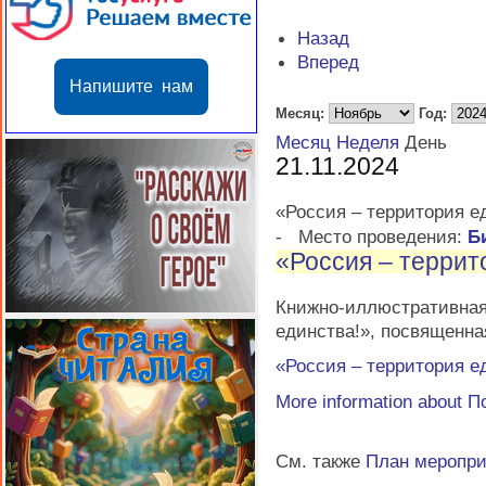
Назад
Вперед
Напишите нам
Месяц:
Год:
Месяц
Неделя
День
21.11.2024
«Россия – территория е
-
Место проведения:
Б
«Россия – террит
Книжно-иллюстратив
единства!», посвященна
«Россия – территория е
More information about
П
См. также
План меропр