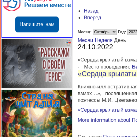
Назад
Вперед
Напишите нам
Месяц:
Год:
Месяц
Неделя
День
24.10.2022
«Сердца крылатый взм
-
Место проведения:
Б
«Сердца крылат
Книжно-иллюстративна
взмах…», посвященная
поэтессы М.И. Цветаев
«Сердца крылатый взм
More information about
П
См. также
План меропр