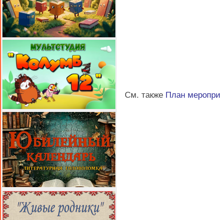
См. также
План меропр