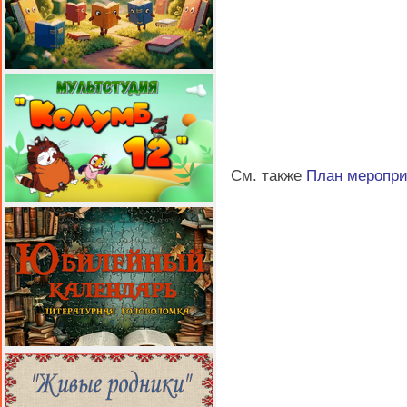
См. также
План меропр