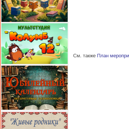
См. также
План меропр